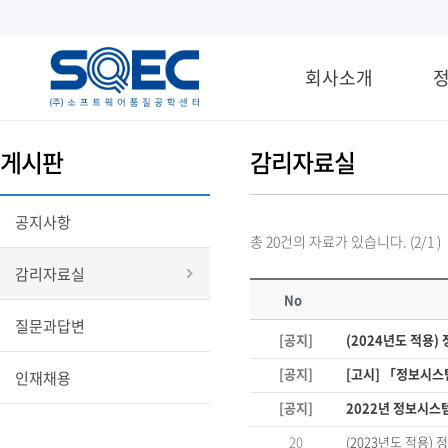
회사소개
게시판
감리자료실
공지사항
총 20건의 자료가 있습니다. (2/1 )
감리자료실
No
질문과답변
[공지]
(2024년도 적용
[공지]
[고시] 「정보시스
인재채용
[공지]
2022년 정보시스
20
(2023년도 적용)