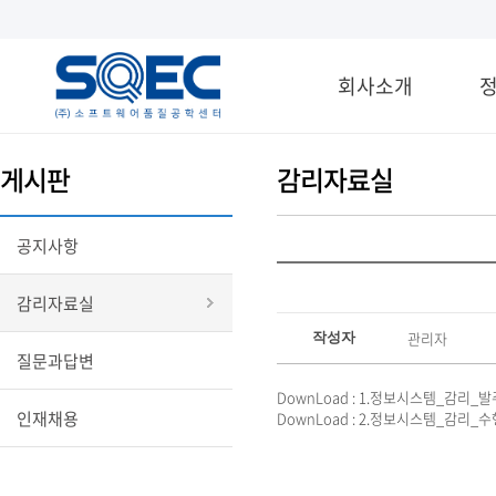
회사소개
게시판
감리자료실
공지사항
감리자료실
관리자
작성자
질문과답변
DownLoad :
1.정보시스템_감리_발주·
인재채용
DownLoad :
2.정보시스템_감리_수행_